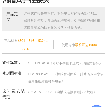
产品定
沟槽式连接是在管材、管件平口端的接头部位加工
义：
成环形沟槽后，并由合式卡箍件、C型橡胶密封圈和
紧固件组成的快速拼装接头的连接方式。
产品材质
S304、316、S304L、
使用寿命
最长可达100年
S316L
管件标准：
CI/T152-2016《薄壁不锈钢卡压式和沟槽式管件》
密封圈标准:
HG/T3091-2000 《橡胶密封圈给、排水管及污水管
道用接密封圈材料规范》
设计及安装
CECS151: 2003 《沟槽式连接管道技术规程》
规范: